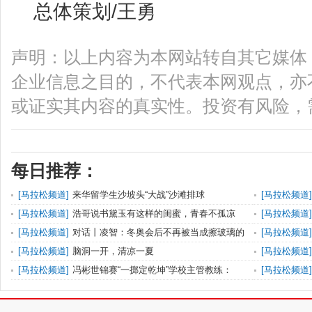
总体策划/王勇
声明：以上内容为本网站转自其它媒体
企业信息之目的，不代表本网观点，亦
或证实其内容的真实性。投资有风险，
每日推荐：
[
马拉松频道
]
来华留学生沙坡头“大战”沙滩排球
[
马拉松频道
]
[
马拉松频道
]
浩哥说书黛玉有这样的闺蜜，青春不孤凉
[
马拉松频道
]
[
马拉松频道
]
对话丨凌智：冬奥会后不再被当成擦玻璃的
[
马拉松频道
]
[
马拉松频道
]
脑洞一开，清凉一夏
[
马拉松频道
]
[
马拉松频道
]
冯彬世锦赛“一掷定乾坤”学校主管教练：
[
马拉松频道
]