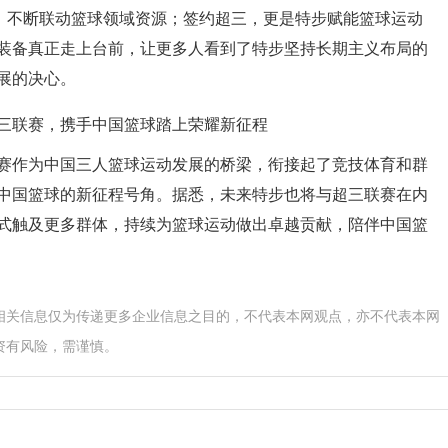
，不断联动篮球领域资源；签约超三，更是特步赋能篮球运动
装备真正走上台前，让更多人看到了特步坚持长期主义布局的
展的决心。
赛作为中国三人篮球运动发展的桥梁，衔接起了竞技体育和群
中国篮球的新征程号角。据悉，未来特步也将与超三联赛在内
式触及更多群体，持续为篮球运动做出卓越贡献，陪伴中国篮
相关信息仅为传递更多企业信息之目的，不代表本网观点，亦不代表本网
资有风险，需谨慎。