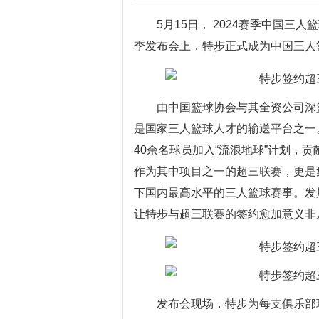
5月15日， 2024赛季中国三
季发布会上，特步正式成为中国三人
由中国篮球协会与其全资公司深
是国家三人篮球人才的输送平台之一
40余名球员加入“流浪地球”计划，贡
作为其中项目之一的超三联赛，更是集
下国内最高水平的三人篮球赛事。发
让特步与超三联赛的签约愈加意义非
发布会现场，特步为每支俱乐部