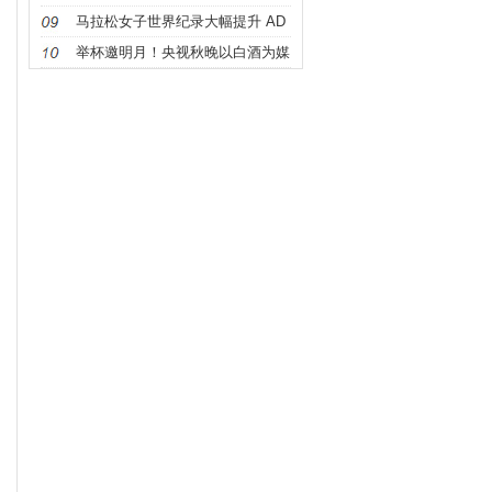
马拉松女子世界纪录大幅提升 AD
举杯邀明月！央视秋晚以白酒为媒
传