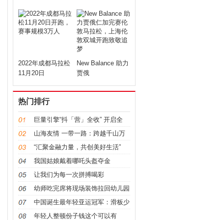
2022年成都马拉松
New Balance 助力
11月20日
贾俄
热门排行
巨量引擎“抖「营」全收” 开启全
山海友情 一带一路：跨越千山万
水
“汇聚金融力量，共创美好生活”
我国姑娘戴着哪吒头盔夺金
让我们为每一次拼搏喝彩
幼师吃完席将现场装饰拉回幼儿园
二
中国诞生最年轻亚运冠军：滑板少
年
年轻人整顿份子钱这个可以有