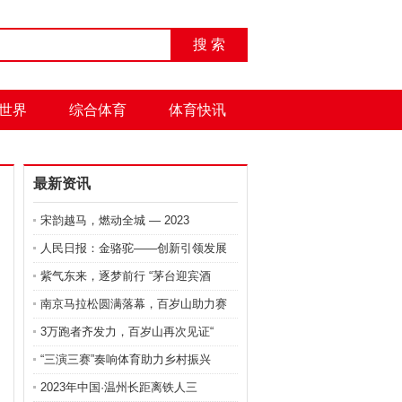
搜 索
世界
综合体育
体育快讯
最新资讯
宋韵越马，燃动全城 — 2023
人民日报：金骆驼——创新引领发展
紫气东来，逐梦前行 “茅台迎宾酒
南京马拉松圆满落幕，百岁山助力赛
3万跑者齐发力，百岁山再次见证“
“三演三赛”奏响体育助力乡村振兴
2023年中国·温州长距离铁人三