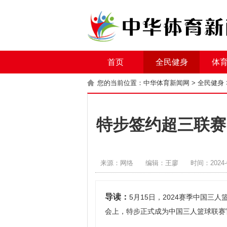
首页
全民健身
体
您的当前位置：
中华体育新闻网
>
全民健身
特步签约超三联赛
来源：网络
编辑：王廖
时间：2024-05
导读：
5月15日，2024赛季中国三
会上，特步正式成为中国三人篮球联赛官