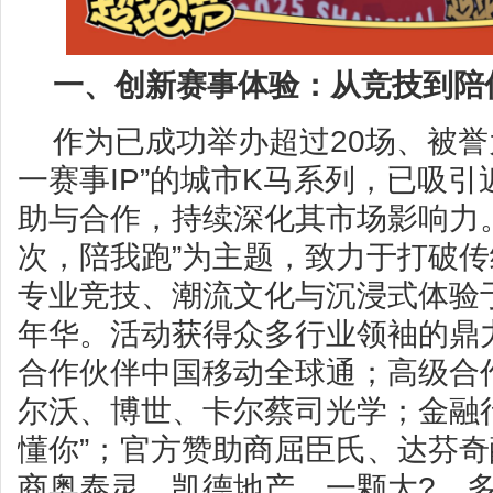
一、创新赛事体验：从竞技到陪
作为已成功举办超过20场、被誉
一赛事IP”的城市K马系列，已吸
助与合作，持续深化其市场影响力
次，陪我跑”为主题，致力于打破
专业竞技、潮流文化与沉浸式体验
年华。活动获得众多行业领袖的鼎
合作伙伴中国移动全球通；高级合
尔沃、博世、卡尔蔡司光学；金融
懂你”；官方赞助商屈臣氏、达芬
商奥泰灵、凯德地产、一颗大?。