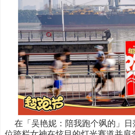
在「吴艳妮：陪我跑个飒的」日
位跨栏女神在炫目的灯光赛道并肩