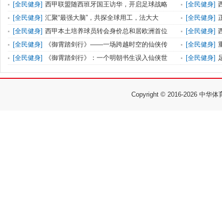
[
全民健身
]
西甲联盟随西班牙国王访华，开启足球战略
[
全民健身
]
[
全民健身
]
汇聚“最强大脑”，共探全球用工，法大大
[
全民健身
]
[
全民健身
]
西甲本土培养球员转会身价总和居欧洲首位
[
全民健身
]
[
全民健身
]
《御霄踏剑行》——一场跨越时空的仙侠传
[
全民健身
]
[
全民健身
]
《御霄踏剑行》：一个明朝书生误入仙侠世
[
全民健身
]
Copyright © 2016-
2026 中华体