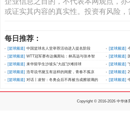
企业信息之目的，不代表本网观点，亦
或证实其内容的真实性。投资有风险，
每日推荐：
[
篮球频道
]
中国篮球名人堂举荐活动进入提名阶段
[
篮球频道
]
[
篮球频道
]
WTT冠军赛布达佩斯站：林高远与张本智
[
篮球频道
]
[
篮球频道
]
来华留学生沙坡头“大战”沙滩排球
[
篮球频道
]
[
篮球频道
]
浩哥说书黛玉有这样的闺蜜，青春不孤凉
[
篮球频道
]
[
篮球频道
]
对话丨凌智：冬奥会后不再被当成擦玻璃的
[
篮球频道
]
Copyright © 2016-
2026 中华体