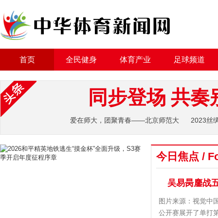
首页
全民健身
体育产业
足球频道
同步登场 共奏
爱在师大，团聚青春——北京师范大
2023
学迎来开
卫站
今日焦点 / Fo
吴易昺鏖战五
图片来源：视觉中国北
公开赛展开了单打第