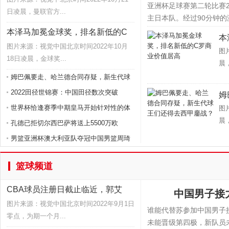
亚洲杯足球赛第二轮比赛
日凌晨，曼联官方...
主日本队。经过90分钟的激
本泽马加冕金球奖，排名新低的C
本
图片来源：视觉中国北京时间2022年10月
图
18日凌晨，金球奖...
晨
姆巴佩要走、哈兰德合同存疑，新生代球
2022田径世锦赛：中国田径数次突破
姆
世界杯恰逢赛季中期皇马开始针对性的体
图
晨，
孔德已拒切尔西巴萨将送上5500万欧
男篮亚洲杯澳大利亚队夺冠中国男篮周琦
篮球频道
CBA球员注册日截止临近，郭艾
中国男子接
图片来源：视觉中国北京时间2022年9月1日
谁能代替苏参加中国男子接
零点，为期一个月...
未能晋级第四极，新队员未