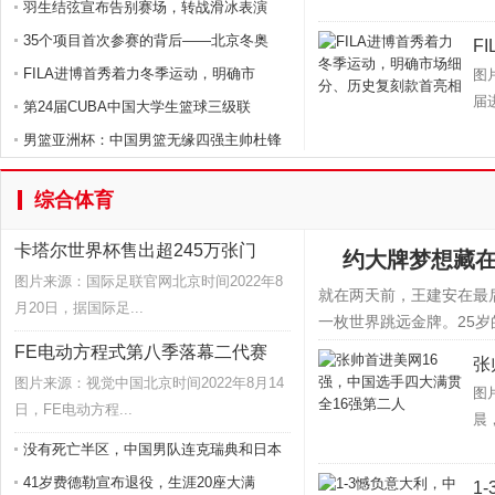
羽生结弦宣布告别赛场，转战滑冰表演
35个项目首次参赛的背后——北京冬奥
F
FILA进博首秀着力冬季运动，明确市
图
届
第24届CUBA中国大学生篮球三级联
男篮亚洲杯：中国男篮无缘四强主帅杜锋
综合体育
卡塔尔世界杯售出超245万张门
约大牌梦想藏
图片来源：国际足联官网北京时间2022年8
就在两天前，王建安在最
月20日，据国际足...
一枚世界跳远金牌。25岁
FE电动方程式第八季落幕二代赛
张
图片来源：视觉中国北京时间2022年8月14
图
日，FE电动方程...
晨
没有死亡半区，中国男队连克瑞典和日本
41岁费德勒宣布退役，生涯20座大满
1