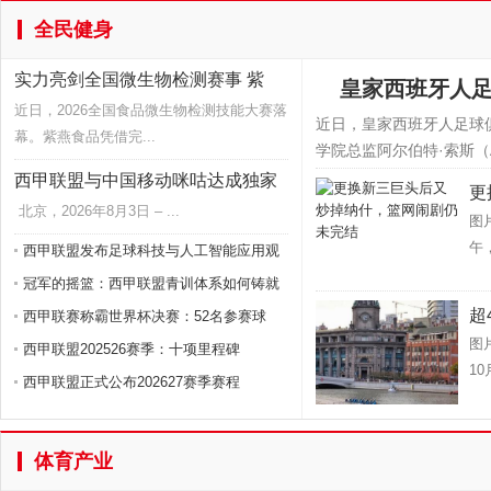
全民健身
实力亮剑全国微生物检测赛事 紫
皇家西班牙人
近日，2026全国食品微生物检测技能大赛落
近日，皇家西班牙人足球
幕。紫燕食品凭借完...
学院总监阿尔伯特·索斯（Albe
西甲联盟与中国移动咪咕达成独家
更
北京，2026年8月3日 – ...
图
午
西甲联盟发布足球科技与人工智能应用观
冠军的摇篮：西甲联盟青训体系如何铸就
超
西甲联赛称霸世界杯决赛：52名参赛球
图
西甲联盟202526赛季：十项里程碑
10
西甲联盟正式公布202627赛季赛程
体育产业