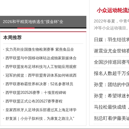
小众运动轮流
2022年春夏，中
2026和平精英地铁逃生“摸金杯”全
冲等小众运动项目。
和平精英地铁逃生“摸金
本周推荐
日媒：羽生结弦
实力亮剑全国微生物检测赛事 紫燕食品全
谢震业尤金世锦赛
西甲联盟与中国移动咪咕达成独家新媒体合
全国沙排巡回赛
西甲联盟发布足球科技与人工智能应用观察
报名人数超千万
冠军的摇篮：西甲联盟青训体系如何铸就西
西甲联赛称霸世界杯决赛：52名参赛球员
孙雯：团结的中
西甲联盟202526赛季：十项里程碑铸
孙雯：希望球迷
西甲联盟正式公布202627赛季赛程
马拉松最快成绩
皇家西班牙人足球俱乐部通过其上海足球学
别总盯着伊藤美诚
舒复派｜小分子肽科技，为康复之路注入"