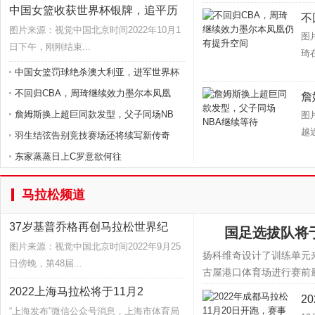
中国女篮收获世界杯银牌，追平历
不
图片来源：视觉中国北京时间2022年10月1
图
日下午，刚刚结束...
琦
中国女篮罚球绝杀澳大利亚，进军世界杯
不回归CBA，周琦继续效力墨尔本凤凰
詹
詹姆斯换上超巨同款发型，父子同场NB
图
越
羽生结弦告别竞技赛场还将续写新传奇
东家蒸蒸日上C罗意欲何往
马拉松频道
37岁基普乔格再创马拉松世界纪
国足选拔队将
图片来源：视觉中国北京时间2022年9月25
扬科维奇设计了训练单元
日傍晚，第48届...
古屋港口体育场进行赛前最
2022上海马拉松将于11月2
2
“上海发布”微信公众号消息，上海市体育局